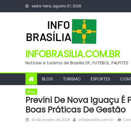
Skip
sexta-feira, agosto 07, 2026
to
content
INFOBRASILIA.COM.BR
Notícias e turismo de Brasília DF, FUTEBOL, PALPITES
BLOG
TURISMO
ESPORTES
CON
Blog
Previni De Nova Iguaçu É
Boas Práticas De Gestão
Posted
Author
10 de janeiro de 2026
infobrasilia.com.br
Com
on