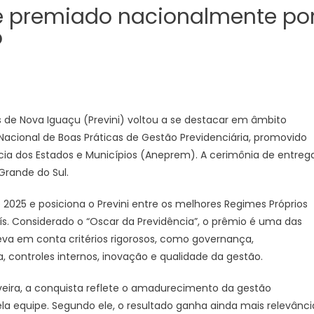
de
 é premiado nacionalmente po
Nova
o
Iguaçu
é
premiado
nacionalmente
por
boas
is de Nova Iguaçu (Previni) voltou a se destacar em âmbito
práticas
Nacional de Boas Práticas de Gestão Previdenciária, promovido
de
cia dos Estados e Municípios (Aneprem). A cerimônia de entreg
gestão
Grande do Sul.
25 e posiciona o Previni entre os melhores Regimes Próprios
ís. Considerado o “Oscar da Previdência”, o prêmio é uma das
 leva em conta critérios rigorosos, como governança,
ia, controles internos, inovação e qualidade da gestão.
liveira, a conquista reflete o amadurecimento da gestão
ela equipe. Segundo ele, o resultado ganha ainda mais relevânci