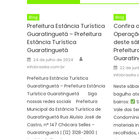
Blog
Blog
Prefeitura Estância Turística
Confira 
Guaratinguetá – Prefeitura
Operaçã
Estância Turística
deste sá
Guaratinguetá
Prefeitur
Guaratin
Author
Posted
24 de julho de 2024
on
Posted
infobrasilia.com.br
22 de ju
on
infobrasilia
Prefeitura Estância Turística
Guaratinguetá – Prefeitura Estância
Neste sába
Turística Guaratinguetá Siga
bagulho at
nossas redes sociais Prefeitura
bairros:
S
Municipal da Estância Turística de
Vale das Ser
Guaratinguetá Rua Aluísio José de
Condomínio
Castro, n° 147 Chácara Selles –
materiais i
Guaratinguetá | (12) 3128-2800 |
recolhidos,