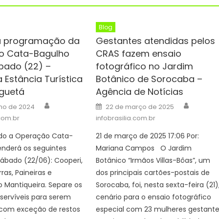
Blog
a programação da
Gestantes atendidas pelos
o Cata-Bagulho
CRAS fazem ensaio
bado (22) –
fotográfico no Jardim
a Estância Turística
Botânico de Sorocaba –
guetá
Agência de Notícias
Author
Author
Posted
nho de 2024
22 de março de 2025
on
.com.br
infobrasilia.com.br
do a Operação Cata-
21 de março de 2025 17:06 Por:
enderá os seguintes
Mariana Campos O Jardim
ábado (22/06): Cooperi,
Botânico “Irmãos Villas-Bôas”, um
ras, Paineiras e
dos principais cartões-postais de
 Mantiqueira. Separe os
Sorocaba, foi, nesta sexta-feira (21)
nservíveis para serem
cenário para o ensaio fotográfico
 com exceção de restos
especial com 23 mulheres gestant