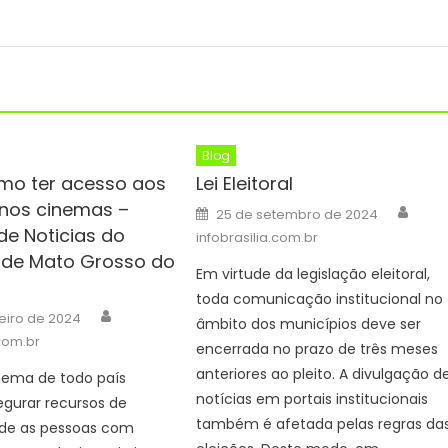
Blog
mo ter acesso aos
Lei Eleitoral
 nos cinemas –
Auth
Posted
25 de setembro de 2024
on
de Noticias do
infobrasilia.com.br
de Mato Grosso do
Em virtude da legislação eleitoral,
toda comunicação institucional no
Author
eiro de 2024
âmbito dos municípios deve ser
.com.br
encerrada no prazo de três meses
anteriores ao pleito. A divulgação d
nema de todo país
notícias em portais institucionais
gurar recursos de
também é afetada pelas regras da
ade as pessoas com