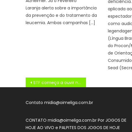
Alzheimer. Já o Fevereiro
deficiência.
Laranja alerta sobre a importância
aplicada ao
da prevenção e do tratamento da
espectador
leucemia. Ambas campanhas […]
como audio
legendagem 
(Língua Bras
do Procon/
de Orienta
Consumidor)
Sead (Secre
Navegação
STF começa a ouvir nesta segunda réus do núcleo 1 da trama golpista
de
Post
Contato midia@oimeliga.com.br
CONTATO midia@oimeliga.com.br Por
JOGOS DE
HOJE AO VIVO
e
PALPITES DOS JOGOS DE HOJE