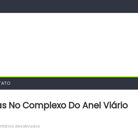
TATO
ias No Complexo Do Anel Viário
em
tários desativados
Prefeitura