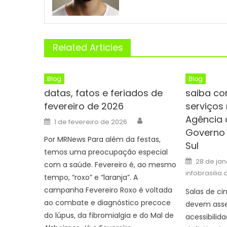
Related Articles
Blog
Blog
datas, fatos e feriados de
saiba co
fevereiro de 2026
serviços
Agência 
Author
Posted
1 de fevereiro de 2026
on
Governo 
Por MRNews Para além da festas,
Sul
temos uma preocupação especial
Posted
28 de jan
com a saúde. Fevereiro é, ao mesmo
on
infobrasilia
tempo, “roxo” e “laranja”. A
campanha Fevereiro Roxo é voltada
Salas de ci
ao combate e diagnóstico precoce
devem asse
do lúpus, da fibromialgia e do Mal de
acessibilid