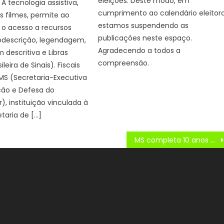
eleições. Deste modo, em
 A tecnologia assistiva,
cumprimento ao calendário eleitora
s filmes, permite ao
estamos suspendendo as
 o acesso a recursos
publicações neste espaço.
descrição, legendagem,
Agradecendo a todos a
descritiva e Libras
compreensão.
ileira de Sinais). Fiscais
MS (Secretaria-Executiva
ção e Defesa do
, instituição vinculada à
taria de […]
MS completa 10 anos sem casos de febre amarela humana e mantém alerta com vacinação – Agência de Noticias do Governo de Mato Grosso do Sul