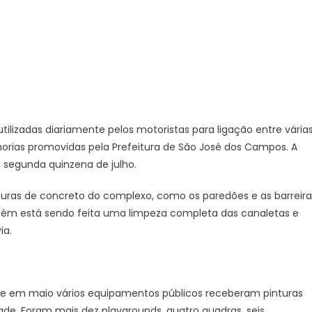
realiza
melhorias
no
complexo
do
anel
viário
em
utilizadas diariamente pelos motoristas para ligação entre vária
junho
orias promovidas pela Prefeitura de São José dos Campos. A
a segunda quinzena de julho.
uturas de concreto do complexo, como os paredões e as barreira
mbém está sendo feita uma limpeza completa das canaletas e
ia.
 e em maio vários equipamentos públicos receberam pinturas
dade. Foram mais dez playgrounds, quatro quadras, seis