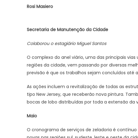
Rosi Masiero
Secretaria de Manutenção da Cidade
Colaborou o estagiário Miguel Santos
O complexo do anel viário, uma das principais vias 
regiões da cidade, vem passando por diversas melh
previsão é que os trabalhos sejam concluídos até 
As ações incluem a revitalização de todas as estr
tipo New Jersey, que receberão nova pintura. Ta
bocas de lobo distribuídas por toda a extensão da v
Maio
O cronograma de serviços de zeladoria é contínuo
novas nas regiões sul, sudeste, leste e oeste da ci