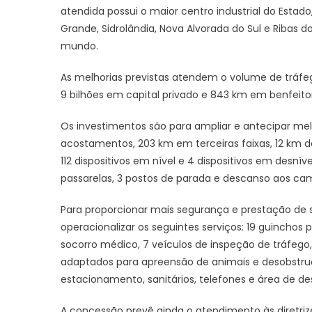
atendida possui o maior centro industrial do Est
Grande, Sidrolândia, Nova Alvorada do Sul e Ribas do
mundo.
As melhorias previstas atendem o volume de tráfeg
9 bilhões em capital privado e 843 km em benfeitor
Os investimentos são para ampliar e antecipar mel
acostamentos, 203 km em terceiras faixas, 12 km 
112 dispositivos em nível e 4 dispositivos em desníve
passarelas, 3 postos de parada e descanso aos cam
Para proporcionar mais segurança e prestação de s
operacionalizar os seguintes serviços: 19 guincho
socorro médico, 7 veículos de inspeção de tráfeg
adaptados para apreensão de animais e desobstruç
estacionamento, sanitários, telefones e área de d
A concessão prevê ainda o atendimento às diretriz