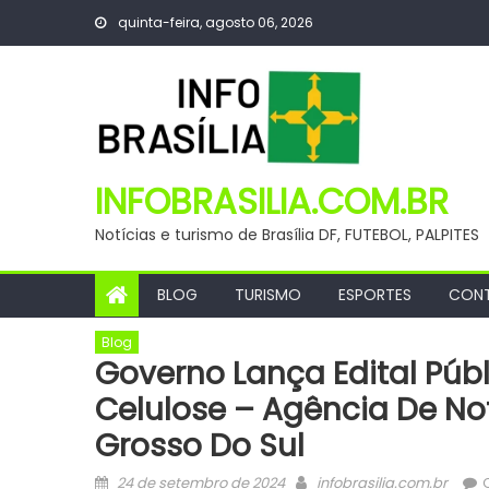
Skip
quinta-feira, agosto 06, 2026
to
content
INFOBRASILIA.COM.BR
Notícias e turismo de Brasília DF, FUTEBOL, PALPITES
BLOG
TURISMO
ESPORTES
CON
Blog
Governo Lança Edital Públ
Celulose – Agência De No
Grosso Do Sul
Posted
Author
24 de setembro de 2024
infobrasilia.com.br