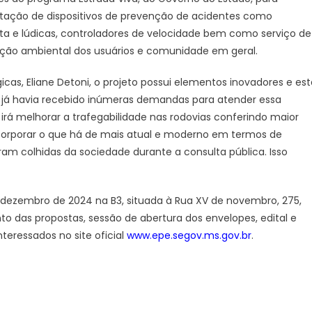
lantação de dispositivos de prevenção de acidentes como
rta e lúdicas, controladores de velocidade bem como serviço de
ação ambiental dos usuários e comunidade em geral.
icas, Eliane Detoni, o projeto possui elementos inovadores e est
 já havia recebido inúmeras demandas para atender essa
irá melhorar a trafegabilidade nas rodovias conferindo maior
corporar o que há de mais atual e moderno em termos de
ram colhidas da sociedade durante a consulta pública. Isso
e dezembro de 2024 na B3, situada à Rua XV de novembro, 275,
o das propostas, sessão de abertura dos envelopes, edital e
eressados no site oficial
www.epe.segov.ms.gov.br
.