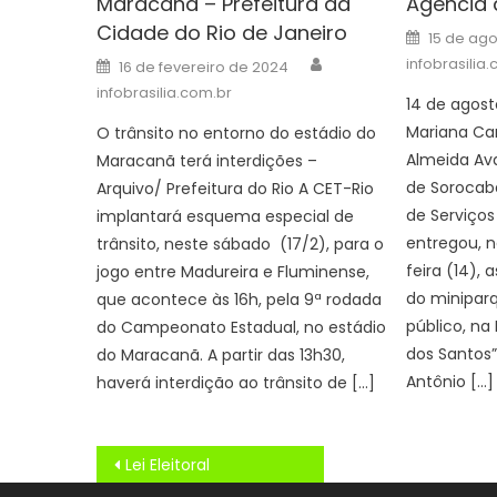
Maracanã – Prefeitura da
Agência 
Cidade do Rio de Janeiro
Posted
15 de ag
on
Author
Posted
infobrasilia
16 de fevereiro de 2024
on
infobrasilia.com.br
14 de agosto
Mariana Ca
O trânsito no entorno do estádio do
Almeida Av
Maracanã terá interdições –
de Sorocaba
Arquivo/ Prefeitura do Rio A CET-Rio
de Serviços
implantará esquema especial de
entregou, 
trânsito, neste sábado (17/2), para o
feira (14),
jogo entre Madureira e Fluminense,
do miniparq
que acontece às 16h, pela 9ª rodada
público, na
do Campeonato Estadual, no estádio
dos Santos”
do Maracanã. A partir das 13h30,
Antônio […]
haverá interdição ao trânsito de […]
Navegação
Lei Eleitoral
de