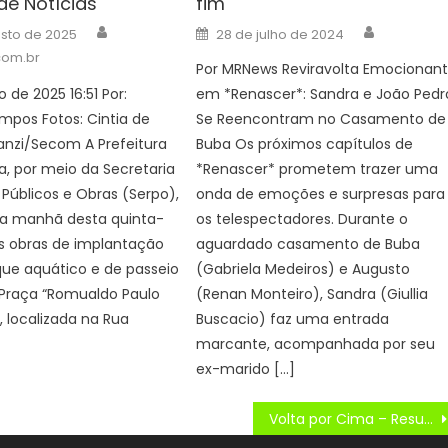
de Notícias
fim
Author
Author
Posted
osto de 2025
28 de julho de 2024
on
.com.br
Por MRNews Reviravolta Emocionan
 de 2025 16:51 Por:
em *Renascer*: Sandra e João Pedr
mpos Fotos: Cintia de
Se Reencontram no Casamento de
anzi/Secom A Prefeitura
Buba Os próximos capítulos de
, por meio da Secretaria
*Renascer* prometem trazer uma
 Públicos e Obras (Serpo),
onda de emoções e surpresas para
na manhã desta quinta-
os telespectadores. Durante o
 as obras de implantação
aguardado casamento de Buba
ue aquático e de passeio
(Gabriela Medeiros) e Augusto
 Praça “Romualdo Paulo
(Renan Monteiro), Sandra (Giullia
, localizada na Rua
Buscacio) faz uma entrada
marcante, acompanhada por seu
ex-marido […]
Volta por Cima – Resumo dos capítulos 01 a 06 da novela da Globo de 30/09 a 05/10