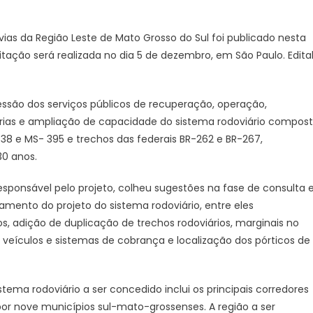
Governo
lança
vias da Região Leste de Mato Grosso do Sul foi publicado nesta
edital
icitação será realizada no dia 5 de dezembro, em São Paulo. Edita
público
de
licitação
ssão dos serviços públicos de recuperação, operação,
da
ias e ampliação de capacidade do sistema rodoviário compos
Rota
38 e MS- 395 e trechos das federais BR-262 e BR-267,
da
Celulose
30 anos.
–
 responsável pelo projeto, colheu sugestões na fase de consulta 
Agência
de
amento do projeto do sistema rodoviário, entre eles
Noticias
s, adição de duplicação de trechos rodoviários, marginais no
do
, veículos e sistemas de cobrança e localização dos pórticos de
Governo
de
Mato
stema rodoviário a ser concedido inclui os principais corredores
Grosso
por nove municípios sul-mato-grossenses. A região a ser