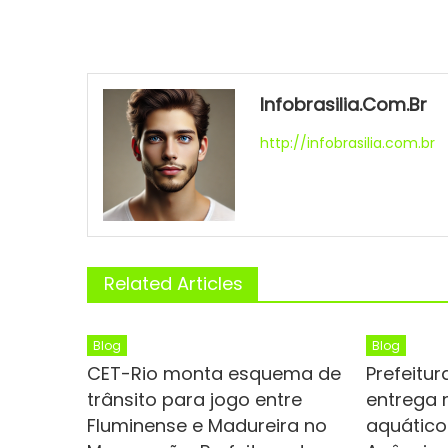
Infobrasilia.com.br
http://infobrasilia.com.br
Related Articles
Blog
Blog
CET-Rio monta esquema de
Prefeitu
trânsito para jogo entre
entrega 
Fluminense e Madureira no
aquático 