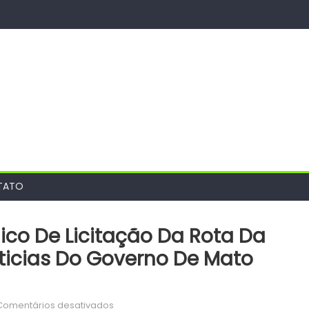
TATO
ico De Licitação Da Rota Da
ticias Do Governo De Mato
em
Comentários desativados