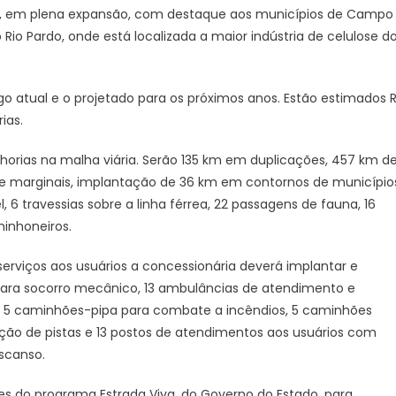
do
ado, em plena expansão, com destaque aos municípios de Campo
Sul
 Rio Pardo, onde está localizada a maior indústria de celulose d
o atual e o projetado para os próximos anos. Estão estimados 
ias.
horias na malha viária. Serão 135 km em duplicações, 457 km d
de marginais, implantação de 36 km em contornos de município
l, 6 travessias sobre a linha férrea, 22 passagens de fauna, 16
inhoneiros.
erviços aos usuários a concessionária deverá implantar e
s para socorro mecânico, 13 ambulâncias de atendimento e
o, 5 caminhões-pipa para combate a incêndios, 5 caminhões
ão de pistas e 13 postos de atendimentos aos usuários com
escanso.
es do programa Estrada Viva, do Governo do Estado, para