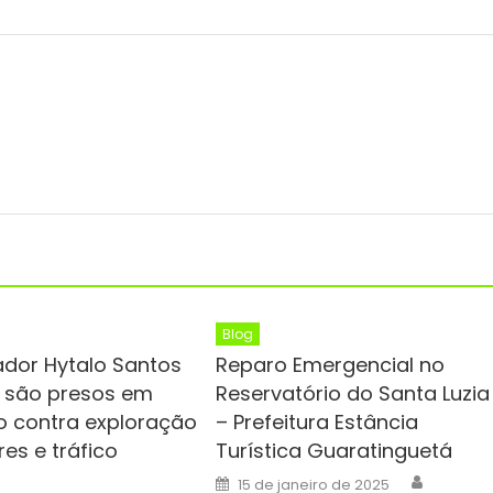
Blog
iador Hytalo Santos
Reparo Emergencial no
 são presos em
Reservatório do Santa Luzia
 contra exploração
– Prefeitura Estância
es e tráfico
Turística Guaratinguetá
Author
Posted
15 de janeiro de 2025