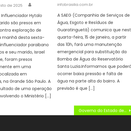
on
Author
infobrasilia.com.br
osto de 2025
A SAEG (Companhia de Serviços de
Influenciador Hytalo
Água, Esgoto e Resíduos de
arido são presos em
Guaratinguetá) comunica que nes
ontra exploração de
quarta-feira, 15 de janeiro, a partir
 manhã desta sexta-
das 10h, fará uma manutenção
o influenciador paraibano
emergencial para substituição da
os e seu marido, Israel
Bomba de Água do Reservatório
e, foram presos
Santa Luzia.Informamos que poder
amente em uma
ocorrer baixa pressão e falta de
localizada em
água na parte alta do bairro. A
, na Grande São Paulo. A
previsão é que […]
esultado de uma operação
volvendo o Ministério […]
Governo do Estado de São Paulo