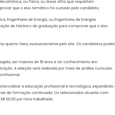
catrônica, ou Física, ou áreas afins que requisitam
rovar que o eixo temático foi cursado pelo candidato;
ca, Engenharia de Energia, ou Engenharia de Energias
ntação de histórico de graduação para comprovar que o eixo
esta quarta-feira, exclusivamente pelo site. Os candidatos pode
igida, ser maiores de 18 anos e ter conhecimento em
ção. A seleção será realizada por meio de análise curricular,
ofissional.
ncializar a educação profissional e tecnológica, expandindo 
ramas de formação continuada. Os selecionados atuarão com
R$ 50,00 por hora trabalhada.