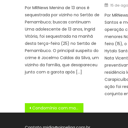
on
Posted
15 de ag
Por MRNews Menina de 13 anos é
on
sequestrada por vizinho no Sertão de
Por MRNews 
Pernambuco; buscas continuam
Santos e m
Uma adolescente de 13 anos, Ingrid
operação c
Vitória, foi sequestrada na manhã
menores Na
desta terça-feira (25) no Sertão de
feira (15), 
Pernambuco. O principal suspeito do
Hytalo Sant
crime é Jocelmo Caldas da Silva, um
Nata Vicent
vizinho da família, que desapareceu
preventiv
junto com a garota após […]
residência 
Carapicuíba
ação foi r
conjunta en
Navegação
Condomínio com mais de 40 construções irregulares na Maré é demolido
de
Post
Contato midia@oimeliga.com.br