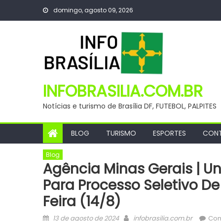
Skip
domingo, agosto 09, 2026
to
content
INFOBRASILIA.COM.BR
Notícias e turismo de Brasília DF, FUTEBOL, PALPITES
BLOG
TURISMO
ESPORTES
CON
Blog
Agência Minas Gerais | U
Para Processo Seletivo De
Feira (14/8)
Posted
Author
13 de agosto de 2024
infobrasilia.com.br
Com