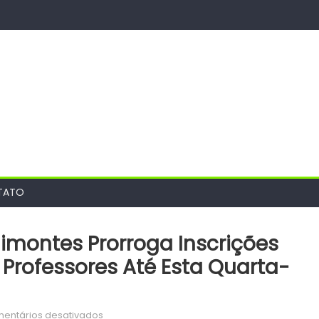
TATO
nimontes Prorroga Inscrições
 Professores Até Esta Quarta-
em
entários desativados