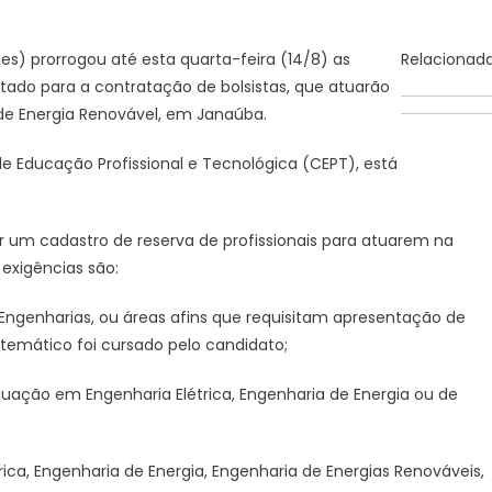
Agência
Minas
es) prorrogou até esta quarta-feira (14/8) as
Relacionad
Gerais
oltado para a contratação de bolsistas, que atuarão
|
e Energia Renovável, em Janaúba.
Unimontes
prorroga
de Educação Profissional e Tecnológica (CEPT), está
inscrições
para
processo
ar um cadastro de reserva de profissionais para atuarem na
seletivo
 exigências são:
de
professores
Engenharias, ou áreas afins que requisitam apresentação de
até
temático foi cursado pelo candidato;
esta
quarta-
uação em Engenharia Elétrica, Engenharia de Energia ou de
feira
(14/8)
ca, Engenharia de Energia, Engenharia de Energias Renováveis,