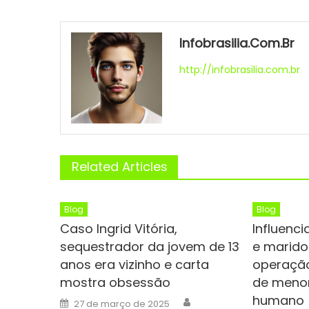
Infobrasilia.com.br
http://infobrasilia.com.br
Related Articles
Blog
Blog
Caso Ingrid Vitória,
Influenc
sequestrador da jovem de 13
e marido
anos era vizinho e carta
operação
mostra obsessão
de menor
humano
Author
Posted
27 de março de 2025